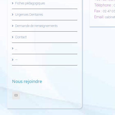
Fiches pédagogiques
Téléphone :
Fax :
02 47 05
Urgences Dentaires
Email:
cabine
Demande de renseignements
Contact
…
—
Nous rejoindre