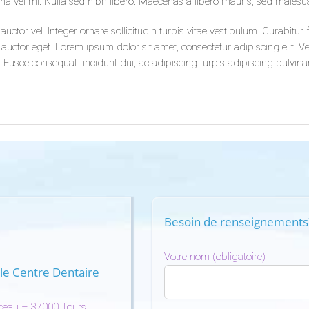
urna vel mi. Nulla sed nibh libero. Maecenas a libero mauris, sed malesu
uctor vel. Integer ornare sollicitudin turpis vitae vestibulum. Curabitu
 auctor eget. Lorem ipsum dolor sit amet, consectetur adipiscing elit. Ves
. Fusce consequat tincidunt dui, ac adipiscing turpis adipiscing pulvin
Besoin de renseignements
Votre nom (obligatoire)
le Centre Dentaire
ceau – 37000 Tours