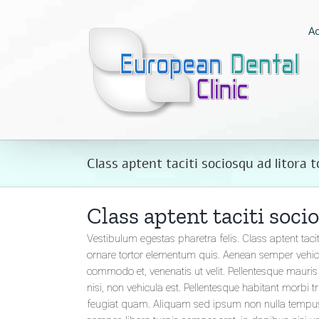
Passer
au
Ac
contenu
Class aptent taciti sociosqu ad litora
Class aptent taciti soci
Vestibulum egestas pharetra felis. Class aptent tac
ornare tortor elementum quis. Aenean semper vehic
commodo et, venenatis ut velit. Pellentesque mauris 
nisi, non vehicula est. Pellentesque habitant morbi 
feugiat quam. Aliquam sed ipsum non nulla tempus m