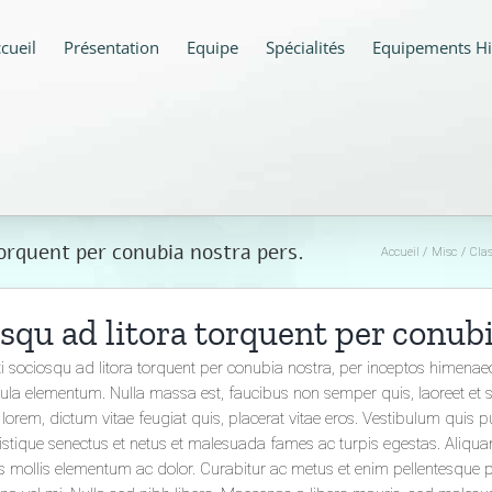
cueil
Présentation
Equipe
Spécialités
Equipements Hi
 torquent per conubia nostra pers.
Accueil
Misc
Clas
osqu ad litora torquent per conubi
iti sociosqu ad litora torquent per conubia nostra, per inceptos himen
ula elementum. Nulla massa est, faucibus non semper quis, laoreet et 
lorem, dictum vitae feugiat quis, placerat vitae eros. Vestibulum quis p
tristique senectus et netus et malesuada fames ac turpis egestas. Aliqua
ollis elementum ac dolor. Curabitur ac metus et enim pellentesque pell