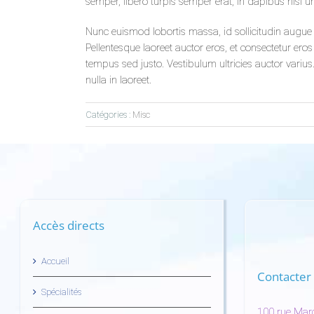
semper, libero turpis semper erat, in dapibus nisi 
Nunc euismod lobortis massa, id sollicitudin augue a
Pellentesque laoreet auctor eros, et consectetur eros
tempus sed justo. Vestibulum ultricies auctor varius
nulla in laoreet.
Catégories :
Misc
Accès directs
Accueil
Contacter 
Spécialités
100 rue Mar