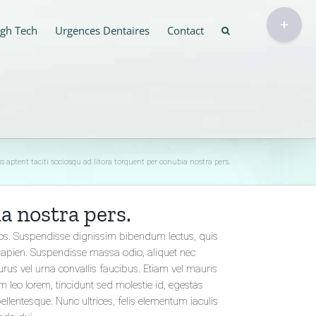
Bascule
gh Tech
Urgences Dentaires
Contact
de
la
zone
de
la
barre
coulissante
s aptent taciti sociosqu ad litora torquent per conubia nostra pers.
a nostra pers.
aeos. Suspendisse dignissim bibendum lectus, quis
sapien. Suspendisse massa odio, aliquet nec
urus vel urna convallis faucibus. Etiam vel mauris
m leo lorem, tincidunt sed molestie id, egestas
entesque. Nunc ultrices, felis elementum iaculis