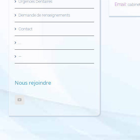
Urgences Dentaires
Email:
cabine
Demande de renseignements
Contact
…
—
Nous rejoindre