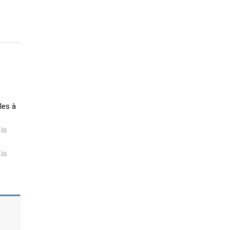
les à
 la
 la