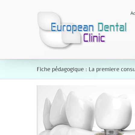
Passer
au
Ac
contenu
Fiche pédagogique : La premiere consu
Voir
l'image
agrandie