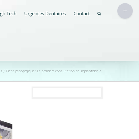
Bascule
gh Tech
Urgences Dentaires
Contact
de
la
zone
de
la
barre
coulissante
ts
Fiche pédagogique : La premiere consultation en implantologie