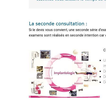
La seconde consultation :
Si le devis vous convient, une seconde série d’ex
examens sont réalisés en seconde intention car c
C
U
i
D
D
D