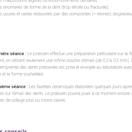
s malpositions légères ou encombrements dentaires.
s anomalies de forme de la dent (trop étroite ou fracturée).
s usures et caries restaurées par des composites (= résines) disgracieu
ière séance :
Le praticien effectue une préparation pelliculaire sur la 
ent, en retirant seulement une infime couche d’émail (de 0,2 à 0,5 mm). L’
empreinte des dents préparées est prise et envoyée au laboratoire avec 
te et la forme souhaitées.
ième séance :
Les facettes céramiques élaborées quelques jours aprè
ées sur l’émail des dents. Le praticien pourra jouer à ce moment encore su
nes de collage plus ou moins claires.
s conseils