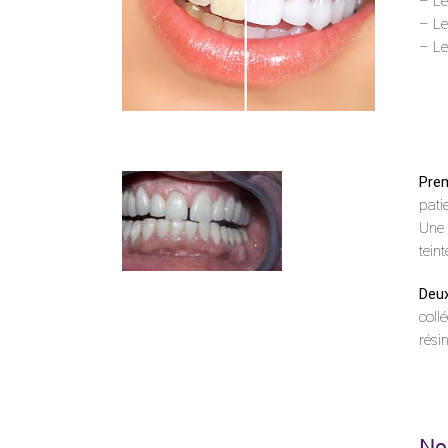
– Le
– Le
– Le
Prem
pati
Une 
tein
Deux
coll
rési
No