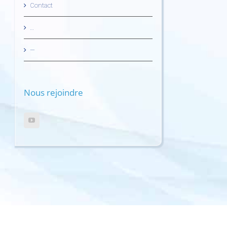
Contact
…
—
Nous rejoindre
Copyright 2022 - European Dental Clinic - Tours - Région Centre -| Tous droits r