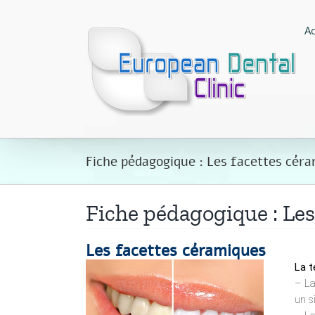
Passer
au
Ac
contenu
Fiche pédagogique : Les facettes cér
Fiche pédagogique : Les
Les facettes céramiques
La t
– La
un s